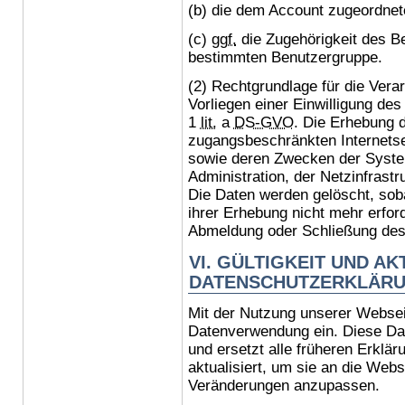
(b) die dem Account zugeordnet
(c)
ggf.
die Zugehörigkeit des Be
bestimmten Benutzergruppe.
(2) Rechtgrundlage für die Vera
Vorliegen einer Einwilligung de
1
lit.
a
DS-GVO
. Die Erhebung d
zugangsbeschränkten Internetse
sowie deren Zwecken der System
Administration, der Netzinfrast
Die Daten werden gelöscht, sob
ihrer Erhebung nicht mehr erford
Abmeldung oder Schließung de
VI. GÜLTIGKEIT UND AK
DATENSCHUTZERKLÄRUN
Mit der Nutzung unserer Webseit
Datenverwendung ein. Diese Date
und ersetzt alle früheren Erklär
aktualisiert, um sie an die Webs
Veränderungen anzupassen.