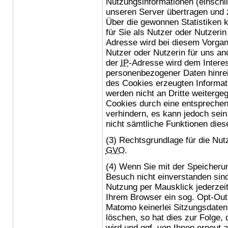
Nutzungsinformationen (einschli
unseren Server übertragen und
Über die gewonnen Statistiken 
für Sie als Nutzer oder Nutzerin
Adresse wird bei diesem Vorgan
Nutzer oder Nutzerin für uns a
der
IP
-Adresse wird dem Intere
personenbezogener Daten hinrei
des Cookies erzeugten Informat
werden nicht an Dritte weiterg
Cookies
durch eine entsprechen
verhindern, es kann jedoch sein
nicht sämtliche Funktionen dies
(3) Rechtsgrundlage für die Nu
GVO
.
(4) Wenn Sie mit der Speicheru
Besuch nicht einverstanden sin
Nutzung per Mausklick jederzeit
Ihrem Browser ein sog.
Opt-Out
Matomo keinerlei Sitzungsdaten
löschen, so hat dies zur Folge,
wird und
ggf.
von Ihnen erneut a