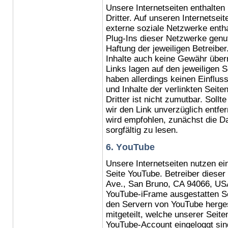
Unsere Internetseiten enthalten
Dritter. Auf unseren Internetsei
externe soziale Netzwerke entha
Plug-Ins dieser Netzwerke genut
Haftung der jeweiligen Betreibe
Inhalte auch keine Gewähr übe
Links lagen auf den jeweiligen S
haben allerdings keinen Einfluss
und Inhalte der verlinkten Seite
Dritter ist nicht zumutbar. Soll
wir den Link unverzüglich entfe
wird empfohlen, zunächst die Da
sorgfältig zu lesen.
6. Y
ouTube
Unsere Internetseiten nutzen e
Seite
YouTube
. Betreiber dieser
Ave., San Bruno, CA 94066, US
YouTube-iFrame
ausgestatten Se
den Servern von
YouTube
herges
mitgeteilt, welche unserer Seit
YouTube-Account
eingeloggt sin