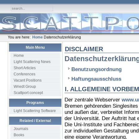
You are here:
Home
Datenschutzerklärung
Main Menu
DISCLAIMER
Home
Datenschutzerklärun
Light Scattering News
Short Articles
Benutzungsordnung
Conferences
Haftungsausschluss
Vacant Positions
Wriedt Group
I. ALLGEMEINE VORBE
Scattport concept
Der zentrale Webserver
www.un
Programs
Bremen gehörenden Singlesites s
Light Scattering Software
und außen dar, verbreitet Infor
der Universität. Der Auftritt hat
Related / External
Die Uni-Institute und Fachberei
Journals
zur individuellen Gestaltung u
Books
eine eigene Verantwortung.