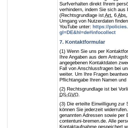
Surf
verhalten direkt Ihrem pers
verhindern, indem Sie sich aus
(Rechtsgrundlage ist
Art.
6
Abs.
Umgang von Nutzerdaten finden 
YouTube
unter:
https://policie
gl=DE&hl=de#infocollect
7. Kontaktformular
(1) Wenn Sie uns per Kontaktf
Ihre Angaben aus dem Antragsfor
angegebenen Kontaktdaten zwec
Fall von Anschlussfragen bei un
weiter. Um Ihre Fragen beantwor
Pflichtangabe Ihren Namen und 
(2) Rechtsgrundlage ist bei Vorl
DS-GVO
.
(3) Die erteilte Einwilligung zu
können Sie jederzeit widerrufen
genannten Adressen sowie per E
contentuni-bremen.de
. Alle per
Kontaktaufnahme gespeichert wu