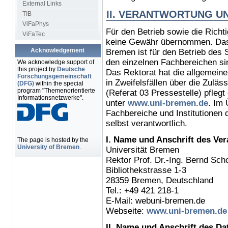
External Links
II. VERANTWORTUNG U
TIB
ViFaPhys
Für den Betrieb sowie die Richti
ViFaTec
keine Gewähr übernommen. Das 
Acknowledgement
Bremen ist für den Betrieb des 
den einzelnen Fachbereichen sin
We acknowledge support of
this project by
Deutsche
Das Rektorat hat die allgemeine
Forschungsgemeinschaft
in Zweifelsfällen über die Zulä
(DFG)
within the special
program "Themenorientierte
(Referat 03 Pressestelle) pflegt 
Informationsnetzwerke".
unter
www.uni-bremen.de
. Im 
Fachbereiche und Institutionen de
selbst verantwortlich.
I. Name und Anschrift des Ver
The page is hosted by the
University of Bremen
.
Universität Bremen
Rektor Prof. Dr.-Ing. Bernd Scho
Bibliothekstrasse 1-3
28359 Bremen, Deutschland
Tel.: +49 421 218-1
E-Mail:
webuni-bremen.de
Webseite:
www.uni-bremen.de
II. Name und Anschrift des Da