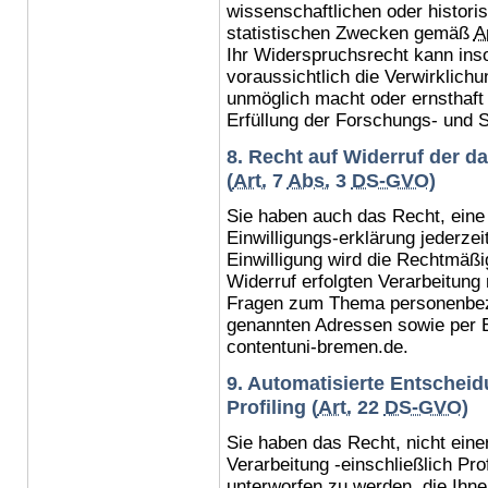
wissenschaftlichen oder histor
statistischen Zwecken gemäß
Ar
Ihr Widerspruchsrecht kann ins
voraussichtlich die Verwirklich
unmöglich macht oder ernsthaft 
Erfüllung der Forschungs- und S
8. Recht auf Widerruf der d
(
Art.
7
Abs.
3
DS-GVO
)
Sie haben auch das Recht, eine
Einwilligungs-erklärung jederzei
Einwilligung wird die Rechtmäßi
Widerruf erfolgten Verarbeitung 
Fragen zum Thema personenbez
genannten Adressen sowie per E
contentuni-bremen.de
.
9. Automatisierte Entscheidu
Profiling (
Art.
22
DS-GVO
)
Sie haben das Recht, nicht einer
Verarbeitung -einschließlich Pr
unterworfen zu werden, die Ihne